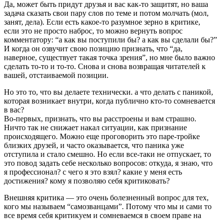
Да, может быть придут друзья и вас как-то защитят, но ваша
задача сказать свои пару слов по теме и потом молчать (мол,
занят, дела). Если есть какое-то разумное зерно в критике,
если это не просто наброс, то можно вернуть вопрос
комментатору: “а как вы поступили бы? а как вы сделали бы?”
И когда он озвучит свою позицию признать, что “да,
наверное, существует такая точка зрения”, но мне было важно
сделать то-то и то-то. Снова и снова возвращая читателей к
вашей, отстаиваемой позиции.
Но это то, что вы делаете технически. а что делать с паникой,
которая возникает внутри, когда публично кто-то сомневается
в вас?
Во-первых, признать, что вы расстроены и вам страшно.
Ничто так не снижает накал ситуации, как признание
происходящего. Можно еще проговорить это паре-тройке
близких друзей, и часто оказывается, что паника уже
отступила и стало смешно. Но если все-таки не отпускает, то
это повод задать себе несколько вопросов: откуда, я знаю, что
я профессионал? с чего я это взял? какие у меня есть
достижения? кому я позволяю себя критиковать?
Внешняя критика — это очень болезненный вопрос для тех,
кого мы называем “самозванцами”. Потому что мы и сами то
все время себя критикуем и сомневаемся в своем праве на