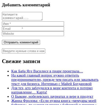
Добавить комментарий
Свежие записи
Как Баба Яге Василисе в пиаре проиграла…
На какой главный вопрос нужно ответить
предпринимателю, прежде чем писать или заказывать
текст для бизнеса. Интервью с Майей Богдановой
Для тех, кто заблудился в море контента и потерял
направление… Карта!
О Быкове, нобелевских лауреатах и вере в продукт
Жанна Фролова: «Если нужна книга «мемуары моей
бабушки», то садишься рядом с бабушкой и пишешь»