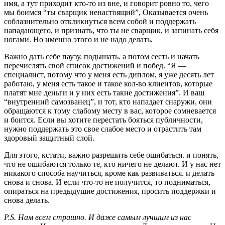
имя, а тут приходит кто-то из вне, и говорит ровно то, чего
мы боимся “ты сварщик ненастоящий”, Оказывается очень
соблазнительно откликнуться всем собой и поддержать
нападающего, и признать, что ты не сварщик, и запинать себя
ногами. Но именно этого и не надо делать.
Важно дать себе паузу. подышать. а потом сесть и начать
перечислять свой список достижений и побед. “Я —
специалист, потому что у меня есть диплом, я уже десять лет
работаю, у меня есть такое и такое кол-во клиентов, которые
платят мне деньги и у них есть такие достижения”. И ваш
“внутренний самозванец”, и тот, кто нападает снаружи, они
обращаются к тому слабому месту в вас, которое сомневается
и боится. Если вы хотите перестать бояться публичности,
нужно поддержать это свое слабое место и отрастить там
здоровый защитный слой.
Для этого, кстати, важно разрешить себе ошибаться. и понять,
что не ошибаются только те, кто ничего не делают. И у нас нет
никакого способа научиться, кроме как развиваться. и делать
снова и снова. И если что-то не получится, то подниматься,
опираться на предыдущие достижения, просить поддержки и
снова делать.
P.S. Нам всем страшно. И даже самым лучшим из нас