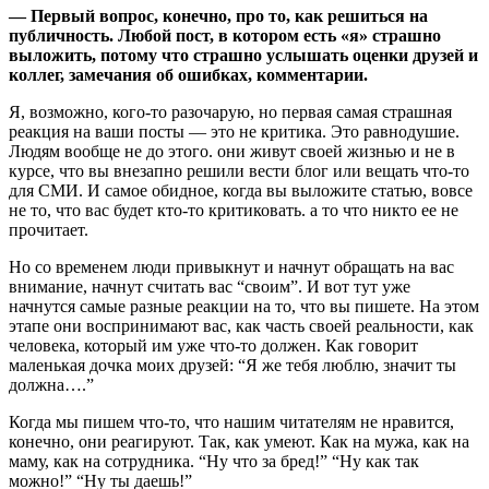
— Первый вопрос, конечно, про то, как решиться на
публичность. Любой пост, в котором есть «я» страшно
выложить, потому что страшно услышать оценки друзей и
коллег, замечания об ошибках, комментарии.
Я, возможно, кого-то разочарую, но первая самая страшная
реакция на ваши посты — это не критика. Это равнодушие.
Людям вообще не до этого. они живут своей жизнью и не в
курсе, что вы внезапно решили вести блог или вещать что-то
для СМИ. И самое обидное, когда вы выложите статью, вовсе
не то, что вас будет кто-то критиковать. а то что никто ее не
прочитает.
Но со временем люди привыкнут и начнут обращать на вас
внимание, начнут считать вас “своим”. И вот тут уже
начнутся самые разные реакции на то, что вы пишете. На этом
этапе они воспринимают вас, как часть своей реальности, как
человека, который им уже что-то должен. Как говорит
маленькая дочка моих друзей: “Я же тебя люблю, значит ты
должна….”
Когда мы пишем что-то, что нашим читателям не нравится,
конечно, они реагируют. Так, как умеют. Как на мужа, как на
маму, как на сотрудника. “Ну что за бред!” “Ну как так
можно!” “Ну ты даешь!”