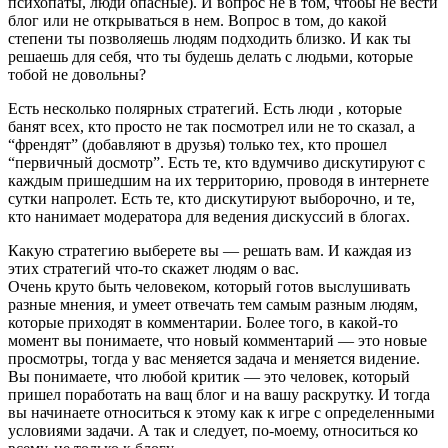
психопаты, люди опасные). И вопрос не в том, чтобы не вести
блог или не открываться в нем. Вопрос в том, до какой
степени ты позволяешь людям подходить близко. И как ты
решаешь для себя, что ты будешь делать с людьми, которые
тобой не довольны?
Есть несколько полярных стратегий. Есть люди , которые
банят всех, кто просто не так посмотрел или не то сказал, а
“френдят” (добавляют в друзья) только тех, кто прошел
“первичный досмотр”. Есть те, кто вдумчиво дискутируют с
каждым пришедшим на их территорию, проводя в интернете
сутки напролет. Есть те, кто дискутируют выборочно, и те,
кто нанимает модератора для ведения дискуссий в блогах.
Какую стратегию выберете вы — решать вам. И каждая из
этих стратегий что-то скажет людям о вас.
Очень круто быть человеком, который готов выслушивать
разные мнения, и умеет отвечать тем самым разным людям,
которые приходят в комментарии. Более того, в какой-то
момент вы понимаете, что новый комментарий — это новые
просмотры, тогда у вас меняется задача и меняется видение.
Вы понимаете, что любой критик — это человек, который
пришел поработать на ващ блог и на вашу раскрутку. И тогда
вы начинаете относиться к этому как к игре с определенными
условиями задачи. А так и следует, по-моему, относиться ко