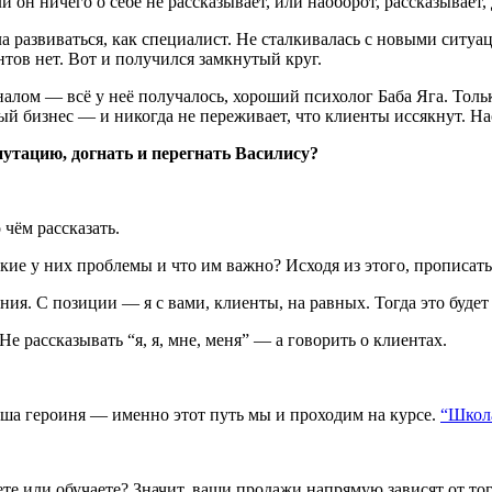
и он ничего о себе не рассказывает, или наоборот, рассказывает,
ла развиваться, как специалист. Не сталкивалась с новыми ситу
нтов нет. Вот и получился замкнутый круг.
налом — всё у неё получалось, хороший психолог Баба Яга. Тольк
лый бизнес — и никогда не переживает, что клиенты иссякнут. Н
утацию, догнать и перегнать Василису?
 чём рассказать.
Какие у них проблемы и что им важно? Исходя из этого, прописат
ния. С позиции — я с вами, клиенты, на равных. Тогда это буде
Не рассказывать “я, я, мне, меня” — а говорить о клиентах.
 наша героиня — именно этот путь мы и проходим на курсе.
“Школа
е или обучаете? Значит, ваши продажи напрямую зависят от того