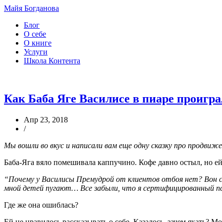
Майя Богданова
Блог
О себе
О книге
Услуги
Школа Контента
Как Баба Яге Василисе в пиаре проигр
Апр 23, 2018
/
Мы вошли во вкус и написали вам еще одну сказку про продвиже
Баба-Яга вяло помешивала каппучино. Кофе давно остыл, но ей
“Почему у Василисы Премудрой от клиентов отбоя нет? Вон ск
мной детей пугают… Все забыли, что я сертифицированный пси
Где же она ошиблась?
Ей не нравилось рассказывать о себе. Казалось, зачем якать? 