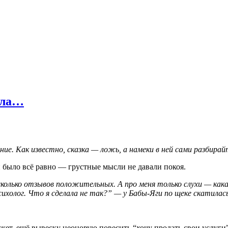
ала…
ние. Как известно, сказка — ложь, а намеки в ней сами разбира
 было всё равно — грустные мысли не давали покоя.
олько отзывов положительных. А про меня только слухи — какая
холог. Что я сделала не так?” — у Бабы-Яги по щеке скатилась
Может, ещё вывеску неоновую повесить “хочу продать свои услуг