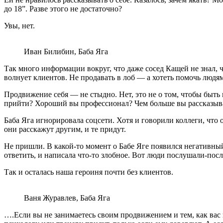
до 18”. Разве этого не достаточно?
Увы, нет.
Иван Билибин, Баба Яга
Так много информации вокруг, что даже сосед Кащей не знал, ч
волнует клиентов. Не продавать в лоб — а хотеть помочь людям
Продвижение себя — не стыдно. Нет, это не о том, чтобы быть
прийти? Хороший вы профессионал? Чем больше вы рассказывае
Баба Яга игнорировала соцсети. Хотя и говорили коллеги, что от
они расскажут другим, и те придут.
Не пришли. В какой-то момент о Бабе Яге появился негативный
ответить, и написала что-то злобное. Вот люди послушали-пос
Так и осталась наша героиня почти без клиентов.
Ваня Журавлев, Баба Яга
….Если вы не занимаетесь своим продвижением и тем, как вас в