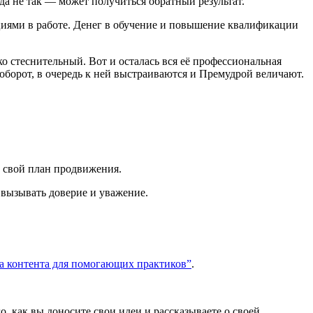
 да не так — может получиться обратный результат.
ациями в работе. Денег в обучение и повышение квалификации
о стеснительный. Вот и осталась вся её профессиональная
аоборот, в очередь к ней выстраиваются и Премудрой величают.
ь свой план продвижения.
т вызывать доверие и уважение.
 контента для помогающих практиков”
.
, как вы доносите свои идеи и рассказываете о своей