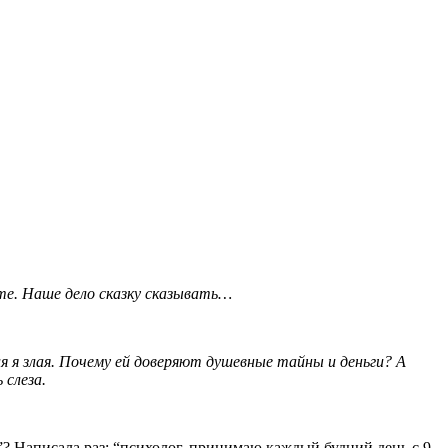
йте. Наше дело сказку сказывать…
 я злая. Почему ей доверяют душевные тайны и деньги? А
 слеза.
и”? Написала раз: “психолог, принимаю каждый будний день с 9