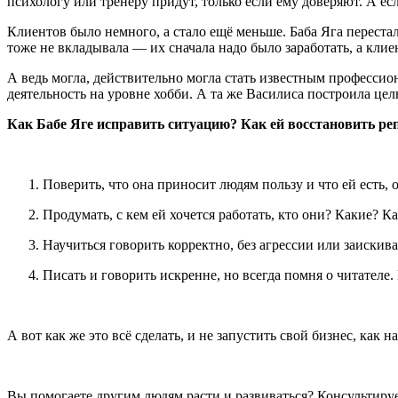
психологу или тренеру придут, только если ему доверяют. А есл
Клиентов было немного, а стало ещё меньше. Баба Яга переста
тоже не вкладывала — их сначала надо было заработать, а клие
А ведь могла, действительно могла стать известным профессио
деятельность на уровне хобби. А та же Василиса построила це
Как Бабе Яге исправить ситуацию? Как ей восстановить реп
Поверить, что она приносит людям пользу и что ей есть, о
Продумать, с кем ей хочется работать, кто они? Какие? 
Научиться говорить корректно, без агрессии или заискива
Писать и говорить искренне, но всегда помня о читателе. 
А вот как же это всё сделать, и не запустить свой бизнес, как
Вы помогаете другим людям расти и развиваться? Консультирует